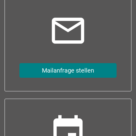
mail_outline
Mailanfrage stellen
event